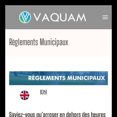
Skip
to
content
(Press
VAQUAM
Irrigation
Enter)
Règlements Municipaux
EN
Saviez-vous qu’arroser en dehors des heures