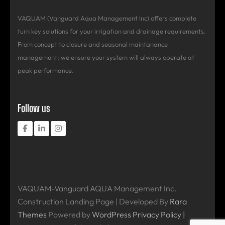
VAQUAM (Vanguard Aqua Management Inc) offers complete
turn key solutions for your irrigation and drainage requirements.
From concept to closure and seasonal maintanance
management; we ensure your system will always operate at
peak performance.
Follow us
VAQUAM-Vanguard AQUA Management Inc.
Construction Landing Page | Developed By
Rara
Themes
Powered by
WordPress
Privacy Policy |