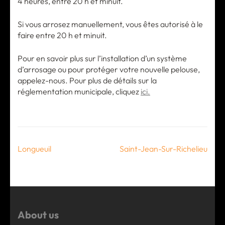
4 heures, entre 20 h et minuit.
Si vous arrosez manuellement, vous êtes autorisé à le
faire entre 20 h et minuit.
Pour en savoir plus sur l’installation d’un système
d’arrosage ou pour protéger votre nouvelle pelouse,
appelez-nous. Pour plus de détails sur la
réglementation municipale, cliquez
ici.
Post
Longueuil
Saint-Jean-Sur-Richelieu
navigation
About us