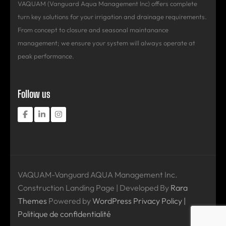
VAQUAM (Vanguard Aqua Management Inc) offers complete
turn key solutions for your irrigation and drainage requirements.
From concept to closure and seasonal maintanance
management; we ensure your system will always operate at
peak performance.
Follow us
VAQUAM-Vanguard AQUA Management Inc.
Construction Landing Page | Developed By
Rara
Themes
Powered by
WordPress
Privacy Policy |
Politique de confidentialité