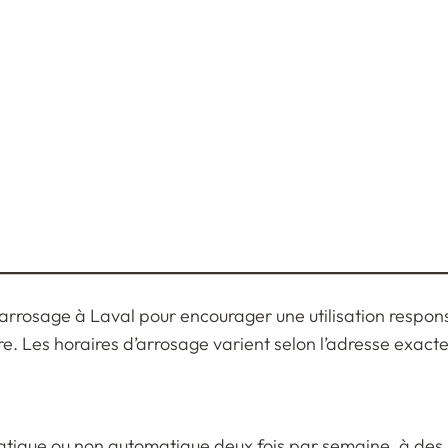
 d’arrosage à Laval pour encourager une utilisation respo
. Les horaires d’arrosage varient selon l’adresse exacte,
atique ou non automatique deux fois par semaine, à des h