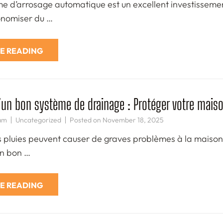
e d’arrosage automatique est un excellent investissement
onomiser du …
E READING
’un bon système de drainage : Protéger votre maiso
am
Uncategorized
Posted on
November 18, 2025
s pluies peuvent causer de graves problèmes à la maiso
Un bon …
E READING