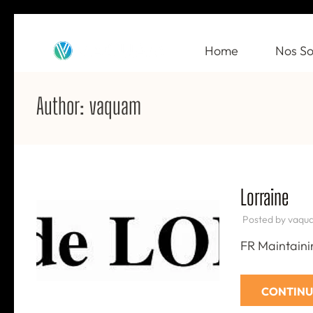
Skip
to
Home
Nos So
VAQUAM
Irrigation
content
(Press
Author:
vaquam
Enter)
Lorraine
Posted by
vaqu
FR Maintainin
CONTINU