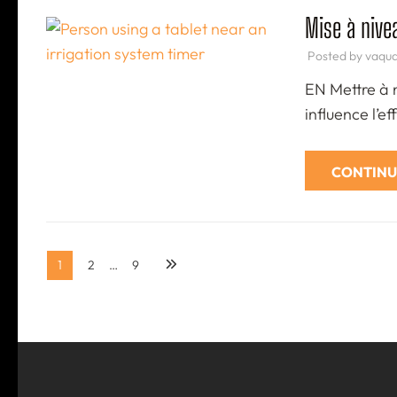
Mise à nivea
Posted by
vaqu
EN Mettre à n
influence l’ef
CONTINU
Posts
Page
Page
Page
1
2
…
9
pagination