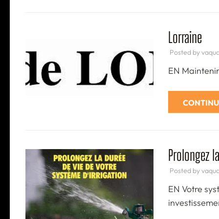
Lorraine
Posted by
vaqu
EN Maintenir u
CONTINU
Prolongez l
Posted by
vaqu
EN Votre syst
investisseme