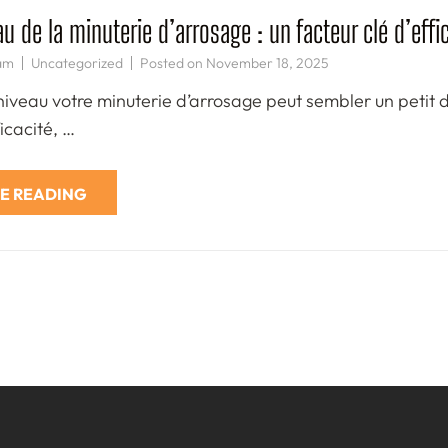
u de la minuterie d’arrosage : un facteur clé d’eff
am
Uncategorized
Posted on
November 18, 2025
iveau votre minuterie d’arrosage peut sembler un petit dé
ficacité, …
E READING