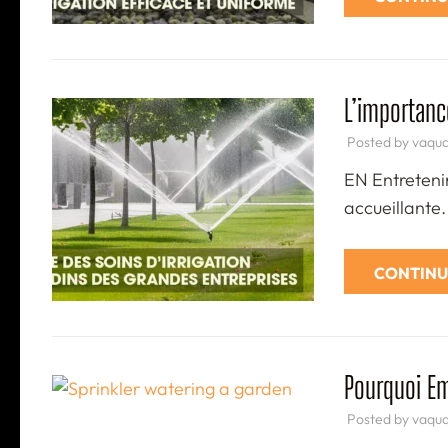
L’importanc
Posted by
vaqu
EN Entretenir
accueillante.
CONTINU
Pourquoi Em
Posted by
vaqu