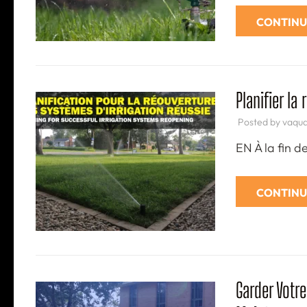
CONTINU
Planifier l
Posted by
vaqu
EN À la fin d
CONTINU
Garder Votr