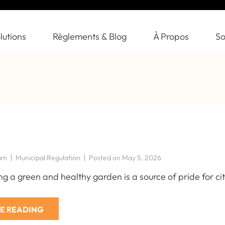
lutions
Règlements & Blog
À Propos
So
am
Municipal Regulation
Posted on
May 5, 2026
g a green and healthy garden is a source of pride for ci
E READING