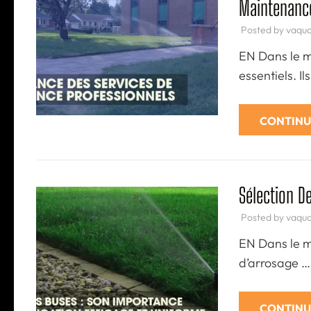
Maintenance
Posted by
vaqu
EN Dans le m
essentiels. I
CONTINU
Sélection D
Posted by
vaqu
EN Dans le m
d’arrosage …
CONTINU