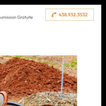
438.932.3532
umission Gratuite