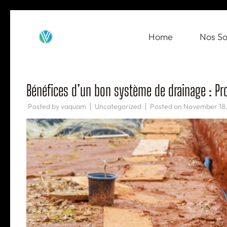
Skip
to
Home
Nos So
VAQUAM
Irrigation
content
(Press
Enter)
Bénéfices d’un bon système de drainage : Pro
Posted by
vaquam
Uncategorized
Posted on
November 18