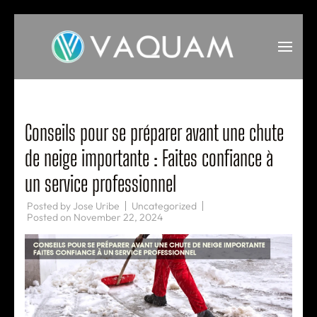
Skip
to
content
(Press
VAQUAM
Irrigation
Enter)
Conseils pour se préparer avant une chute
de neige importante : Faites confiance à
un service professionnel
Posted by
Jose Uribe
Uncategorized
Posted on
November 22, 2024