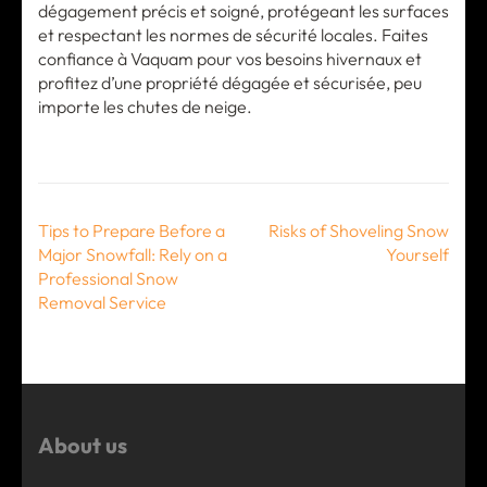
dégagement précis et soigné, protégeant les surfaces
et respectant les normes de sécurité locales. Faites
confiance à Vaquam pour vos besoins hivernaux et
profitez d’une propriété dégagée et sécurisée, peu
importe les chutes de neige.
Post
Tips to Prepare Before a
Risks of Shoveling Snow
navigation
Major Snowfall: Rely on a
Yourself
Professional Snow
Removal Service
About us