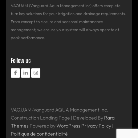
VAQUAM (Vanguard Aqua Management Inc) offers complete
turn key solutions for your irrigation and drainage requirements.
From concept to closure and seasonal maintanance
management; we ensure your system will always operate at
peak performance.
Follow us
VAQUAM-Vanguard AQUA Management Inc.
Construction Landing Page | Developed By
Rara
Themes
Powered by
WordPress
Privacy Policy |
Politique de confidentialité