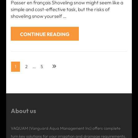
Passer en français Shoveling snow might seem like a
simple and cost-effective task, but the risks of
shoveling snow yourself …
CONTINUE READING
Posts
Page
Page
Page
1
2
…
5
pagination
About us
VAQUAM (Vanguard Aqua Management Inc) offers complete
turn key solutions for your irrigation and drainage requirements.