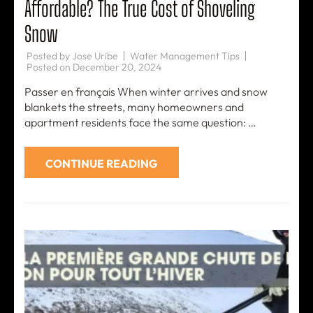
Affordable? The True Cost of Shoveling
Snow
Posted by
Jose Uribe
Water Management Tips
Posted on
December 20, 2024
Passer en français When winter arrives and snow
blankets the streets, many homeowners and
apartment residents face the same question: …
CONTINUE READING