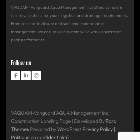
VAQUAM (Vanguard Aqua Management Inc) offers complete
turn key solutions for your irrigation and drainage requirements.
From concept to closure and seasonal maintanance
management; we ensure your system will always operate at
peak performance.
Follow us
VAQUAM-Vanguard AQUA Management Inc.
Construction Landing Page | Developed By
Rara
Themes
Powered by
WordPress
Privacy Policy |
Politique de confidentialité