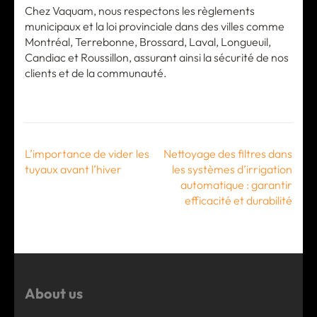
Chez Vaquam, nous respectons les règlements
municipaux et la loi provinciale dans des villes comme
Montréal, Terrebonne, Brossard, Laval, Longueuil,
Candiac et Roussillon, assurant ainsi la sécurité de nos
clients et de la communauté.
Post
L’importance de vider les
Nettoyage des filtres dans
navigation
tuyaux avant l’hiver
les systèmes d’irrigation
automatique : garantir
efficacité et durabilité
About us