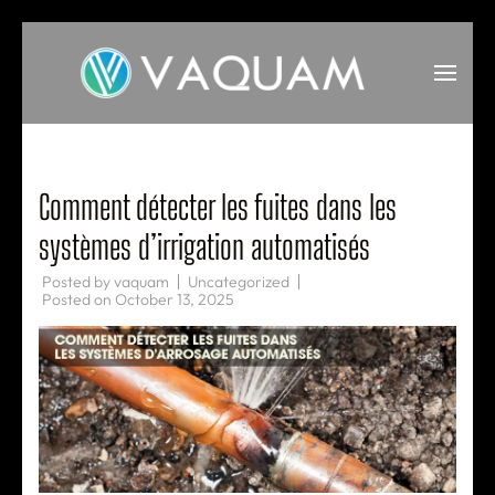
Skip
to
content
(Press
VAQUAM
Irrigation
Enter)
Comment détecter les fuites dans les
systèmes d’irrigation automatisés
Posted by
vaquam
Uncategorized
Posted on
October 13, 2025