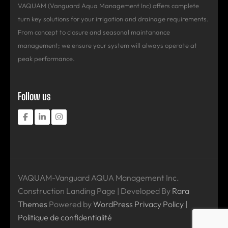
VAQUAM (Vanguard Aqua Management Inc) offers complete
turn key solutions for your irrigation and drainage requirements.
From concept to closure and seasonal maintanance
management; we ensure your system will always operate at
peak performance.
Follow us
VAQUAM-Vanguard AQUA Management Inc.
Construction Landing Page | Developed By
Rara
Themes
Powered by
WordPress
Privacy Policy |
Politique de confidentialité