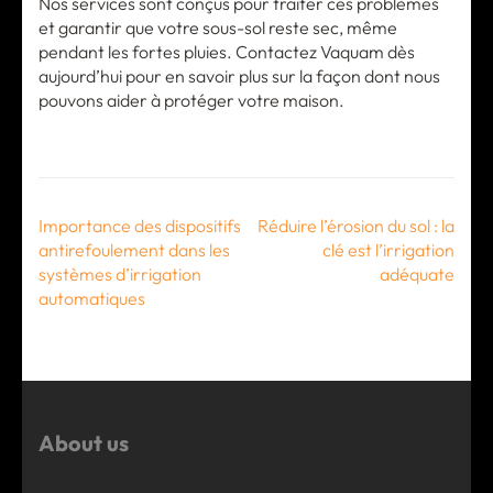
Nos services sont conçus pour traiter ces problèmes
et garantir que votre sous-sol reste sec, même
pendant les fortes pluies. Contactez Vaquam dès
aujourd’hui pour en savoir plus sur la façon dont nous
pouvons aider à protéger votre maison.
Post
Importance des dispositifs
Réduire l’érosion du sol : la
navigation
antirefoulement dans les
clé est l’irrigation
systèmes d’irrigation
adéquate
automatiques
About us