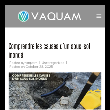
Skip
to
content
(Press
VAQUAM
Irrigation
Enter)
Comprendre les causes d’un sous-sol
inondé
Posted by
vaquam
Uncategorized
Posted on
October 28, 2025